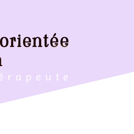
 orientée
n
hérapeute