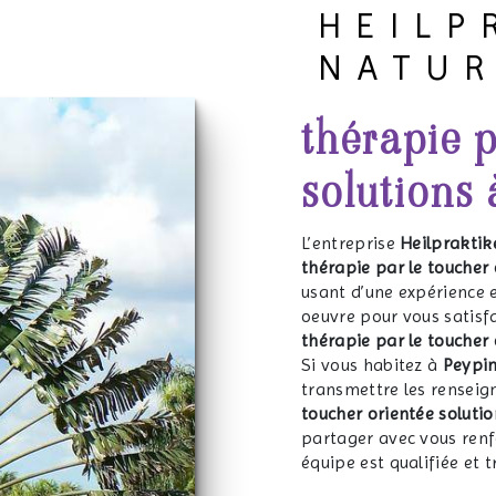
HEILP
NATU
thérapie p
solutions 
L’entreprise
Heilpraktik
thérapie par le toucher 
usant d’une expérience e
oeuvre pour vous satisf
thérapie par le toucher 
Si vous habitez à
Peypi
transmettre les renseig
toucher orientée solutio
partager avec vous renfo
équipe est qualifiée et t