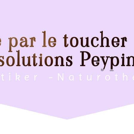
 par le toucher
solutions Peypi
ktiker -Naturot