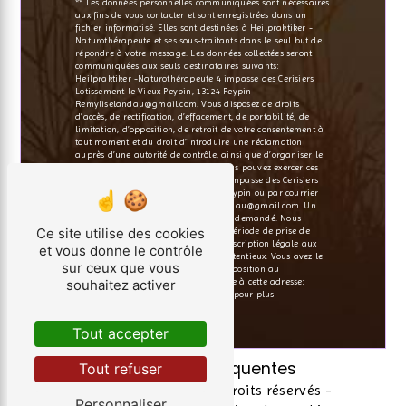
** Les données personnelles communiquées sont nécessaires
aux fins de vous contacter et sont enregistrées dans un
fichier informatisé. Elles sont destinées à Heilpraktiker -
Naturothérapeute et ses sous-traitants dans le seul but de
répondre à votre message. Les données collectées seront
communiquées aux seuls destinataires suivants:
Heilpraktiker -Naturothérapeute 4 impasse des Cerisiers
Lotissement le Vieux Peypin, 13124 Peypin
Remyliselandau@gmail.com. Vous disposez de droits
d’accès, de rectification, d’effacement, de portabilité, de
limitation, d’opposition, de retrait de votre consentement à
tout moment et du droit d’introduire une réclamation
auprès d’une autorité de contrôle, ainsi que d’organiser le
sort de vos données post-mortem. Vous pouvez exercer ces
droits par voie postale à l'adresse 4 impasse des Cerisiers
Lotissement le Vieux Peypin, 13124 Peypin ou par courrier
électronique à l'adresse Remyliselandau@gmail.com. Un
justificatif d'identité pourra vous être demandé. Nous
Ce site utilise des cookies
conservons vos données pendant la période de prise de
contact puis pendant la durée de prescription légale aux
et vous donne le contrôle
fins probatoires et de gestion des contentieux. Vous avez le
sur ceux que vous
droit de vous inscrire sur la liste d'opposition au
souhaitez activer
démarchage téléphonique, disponible à cette adresse:
Bloctel.gouv.fr
. Consultez le site cnil.fr pour plus
d’informations sur vos droits.
Tout accepter
Recherches fréquentes
Tout refuser
©
Vistalid
- 2026 - Tous droits réservés -
Personnaliser