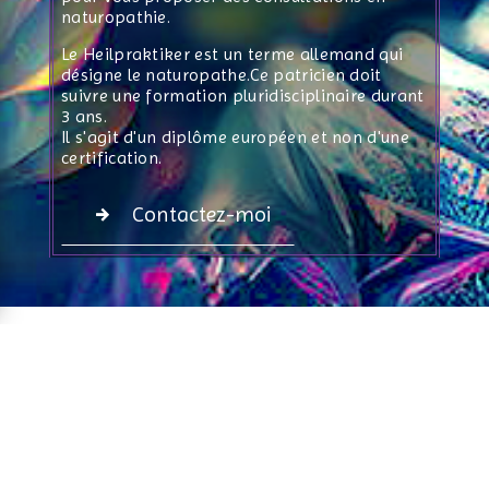
naturopathie.
Le Heilpraktiker est un terme allemand qui
désigne le naturopathe.Ce patricien doit
suivre une formation pluridisciplinaire durant
3 ans.
Il s'agit d'un diplôme européen et non d'une
certification.
Contactez-moi
Vous avez besoin d'une
séance de heilpraktiker?
N'hésitez plus !