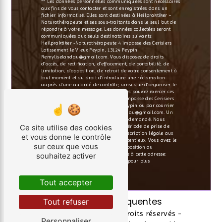
** Les données personnelles communiquées sont nécessaires
aux fins de vous contacter et sont enregistrées dans un
fichier informatisé. Elles sont destinées à Heilpraktiker -
Naturothérapeute et ses sous-traitants dans le seul but de
répondre à votre message. Les données collectées seront
communiquées aux seuls destinataires suivants:
Heilpraktiker -Naturothérapeute 4 impasse des Cerisiers
Lotissement le Vieux Peypin, 13124 Peypin
Remyliselandau@gmail.com. Vous disposez de droits
d’accès, de rectification, d’effacement, de portabilité, de
limitation, d’opposition, de retrait de votre consentement à
tout moment et du droit d’introduire une réclamation
auprès d’une autorité de contrôle, ainsi que d’organiser le
sort de vos données post-mortem. Vous pouvez exercer ces
droits par voie postale à l'adresse 4 impasse des Cerisiers
Lotissement le Vieux Peypin, 13124 Peypin ou par courrier
électronique à l'adresse Remyliselandau@gmail.com. Un
justificatif d'identité pourra vous être demandé. Nous
Ce site utilise des cookies
conservons vos données pendant la période de prise de
contact puis pendant la durée de prescription légale aux
et vous donne le contrôle
fins probatoires et de gestion des contentieux. Vous avez le
sur ceux que vous
droit de vous inscrire sur la liste d'opposition au
souhaitez activer
démarchage téléphonique, disponible à cette adresse:
Bloctel.gouv.fr
. Consultez le site cnil.fr pour plus
d’informations sur vos droits.
Tout accepter
Recherches fréquentes
Tout refuser
©
Vistalid
- 2026 - Tous droits réservés -
Personnaliser