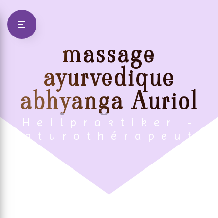
Panneau de gestion des cookies
massage
ayurvedique
abhyanga Auriol
Heilpraktiker -
Naturothérapeute