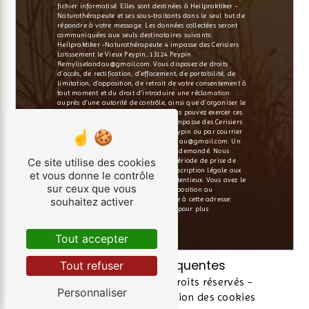
fichier informatisé. Elles sont destinées à Heilpraktiker -
Naturothérapeute et ses sous-traitants dans le seul but de
répondre à votre message. Les données collectées seront
communiquées aux seuls destinataires suivants:
Heilpraktiker -Naturothérapeute 4 impasse des Cerisiers
Lotissement le Vieux Peypin, 13124 Peypin
Remyliselandau@gmail.com. Vous disposez de droits
d’accès, de rectification, d’effacement, de portabilité, de
limitation, d’opposition, de retrait de votre consentement à
tout moment et du droit d’introduire une réclamation
auprès d’une autorité de contrôle, ainsi que d’organiser le
sort de vos données post-mortem. Vous pouvez exercer ces
droits par voie postale à l'adresse 4 impasse des Cerisiers
Lotissement le Vieux Peypin, 13124 Peypin ou par courrier
électronique à l'adresse Remyliselandau@gmail.com. Un
justificatif d'identité pourra vous être demandé. Nous
Ce site utilise des cookies
conservons vos données pendant la période de prise de
contact puis pendant la durée de prescription légale aux
et vous donne le contrôle
fins probatoires et de gestion des contentieux. Vous avez le
sur ceux que vous
droit de vous inscrire sur la liste d'opposition au
souhaitez activer
démarchage téléphonique, disponible à cette adresse:
Bloctel.gouv.fr
. Consultez le site cnil.fr pour plus
d’informations sur vos droits.
Tout accepter
Recherches fréquentes
Tout refuser
©
Vistalid
- 2026 - Tous droits réservés -
Personnaliser
Mentions légales
-
Gestion des cookies