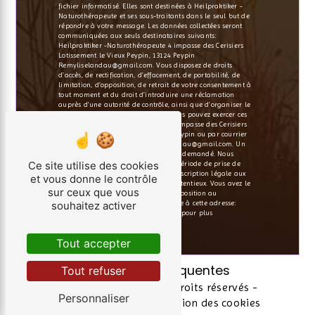
fichier informatisé. Elles sont destinées à Heilpraktiker -
Naturothérapeute et ses sous-traitants dans le seul but de
répondre à votre message. Les données collectées seront
communiquées aux seuls destinataires suivants:
Heilpraktiker -Naturothérapeute 4 impasse des Cerisiers
Lotissement le Vieux Peypin, 13124 Peypin
Remyliselandau@gmail.com. Vous disposez de droits
d’accès, de rectification, d’effacement, de portabilité, de
limitation, d’opposition, de retrait de votre consentement à
tout moment et du droit d’introduire une réclamation
auprès d’une autorité de contrôle, ainsi que d’organiser le
sort de vos données post-mortem. Vous pouvez exercer ces
droits par voie postale à l'adresse 4 impasse des Cerisiers
Lotissement le Vieux Peypin, 13124 Peypin ou par courrier
électronique à l'adresse Remyliselandau@gmail.com. Un
justificatif d'identité pourra vous être demandé. Nous
Ce site utilise des cookies
conservons vos données pendant la période de prise de
contact puis pendant la durée de prescription légale aux
et vous donne le contrôle
fins probatoires et de gestion des contentieux. Vous avez le
sur ceux que vous
droit de vous inscrire sur la liste d'opposition au
souhaitez activer
démarchage téléphonique, disponible à cette adresse:
Bloctel.gouv.fr
. Consultez le site cnil.fr pour plus
d’informations sur vos droits.
Tout accepter
Recherches fréquentes
Tout refuser
©
Vistalid
- 2026 - Tous droits réservés -
Personnaliser
Mentions légales
-
Gestion des cookies