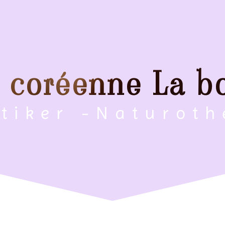
n coréenne La bo
ktiker -Naturot