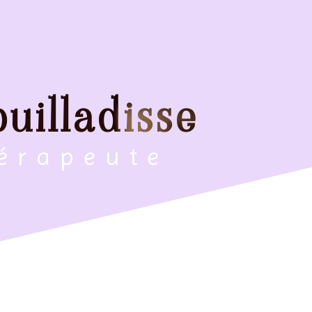
uilladisse
hérapeute