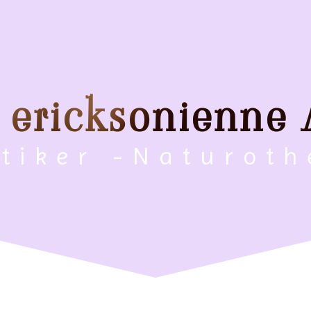
 ericksonienne
ktiker -Naturot