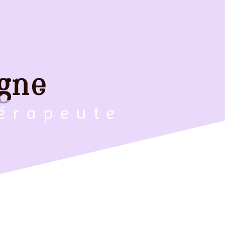
agne
hérapeute