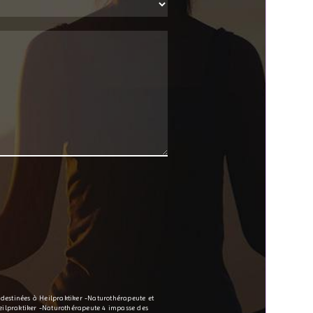
t destinées à Heilpraktiker -Naturothérapeute et
Heilpraktiker -Naturothérapeute 4 impasse des