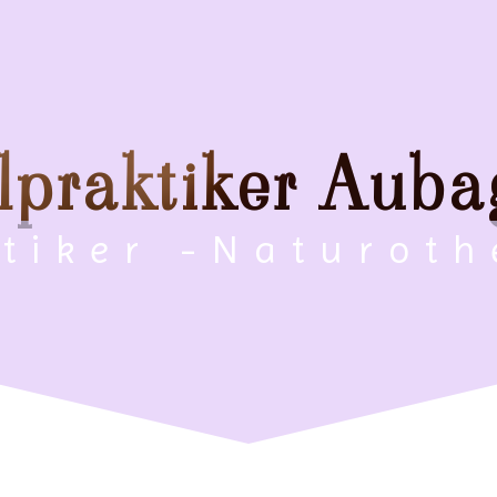
lpraktiker Aub
ktiker -Naturot