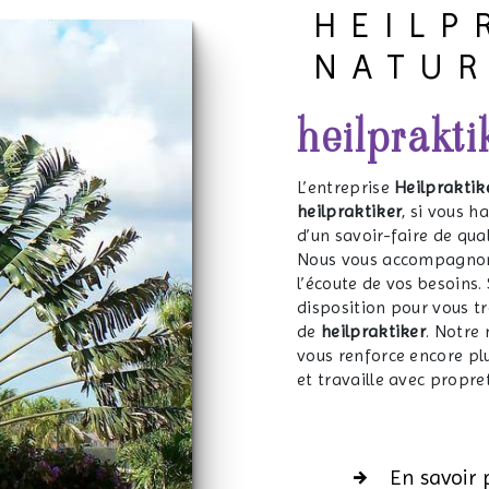
HEILP
NATU
heilprakt
L’entreprise
Heilpraktik
heilpraktiker
, si vous h
d’un savoir-faire de qua
Nous vous accompagnons
l’écoute de vos besoins.
disposition pour vous t
de
heilpraktiker
. Notre
vous renforce encore plu
et travaille avec propret
En savoir 