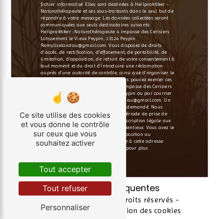
fichier informatisé. Elles sont destinées à Heilpraktiker -
Naturothérapeute et ses sous-traitants dans le seul but de
répondre à votre message. Les données collectées seront
communiquées aux seuls destinataires suivants:
Heilpraktiker -Naturothérapeute 4 impasse des Cerisiers
Lotissement le Vieux Peypin, 13124 Peypin
Remyliselandau@gmail.com. Vous disposez de droits
d’accès, de rectification, d’effacement, de portabilité, de
limitation, d’opposition, de retrait de votre consentement à
tout moment et du droit d’introduire une réclamation
auprès d’une autorité de contrôle, ainsi que d’organiser le
sort de vos données post-mortem. Vous pouvez exercer ces
droits par voie postale à l'adresse 4 impasse des Cerisiers
Lotissement le Vieux Peypin, 13124 Peypin ou par courrier
électronique à l'adresse Remyliselandau@gmail.com. Un
justificatif d'identité pourra vous être demandé. Nous
Ce site utilise des cookies
conservons vos données pendant la période de prise de
contact puis pendant la durée de prescription légale aux
et vous donne le contrôle
fins probatoires et de gestion des contentieux. Vous avez le
sur ceux que vous
droit de vous inscrire sur la liste d'opposition au
souhaitez activer
démarchage téléphonique, disponible à cette adresse:
Bloctel.gouv.fr
. Consultez le site cnil.fr pour plus
d’informations sur vos droits.
Tout accepter
Recherches fréquentes
Tout refuser
©
Vistalid
- 2026 - Tous droits réservés -
Personnaliser
Mentions légales
-
Gestion des cookies