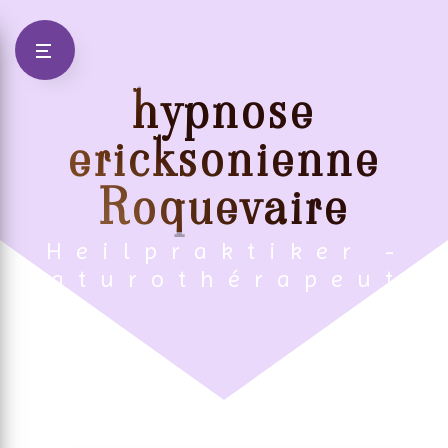
Panneau de gestion des cookies
hypnose
ericksonienne
Roquevaire
Heilpraktiker -
Naturothérapeute