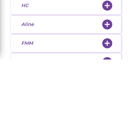
HC
Aline
FMM
Alice
Christine
GB
VS