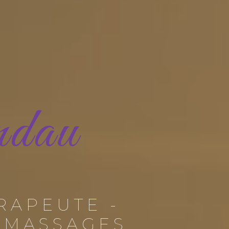
ndau
RAPEUTE -
 MASSAGES