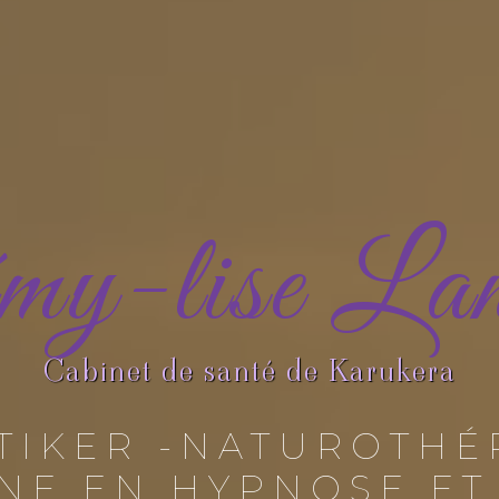
y-lise La
Cabinet de santé de Karukera
TIKER -NATUROTHÉ
NNE EN HYPNOSE ET