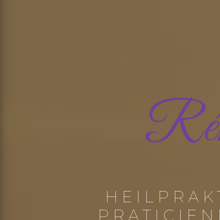
Rém
HEILPRAK
PRATICIE